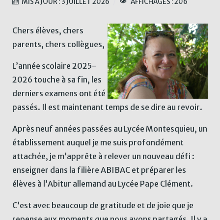
MIS À JOUR : 3 JUILLET 2026
AFFICHAGES : 206
Chers élèves, chers
parents, chers collègues,
L’année scolaire 2025-
2026 touche à sa fin, les
derniers examens ont été
passés. Il est maintenant temps de se dire au revoir.
Après neuf années passées au Lycée Montesquieu, un
établissement auquel je me suis profondément
attachée, je m’apprête à relever un nouveau défi :
enseigner dans la filière ABIBAC et préparer les
élèves à l’Abitur allemand au Lycée Pape Clément.
C’est avec beaucoup de gratitude et de joie que je
repense aux moments que nous avons partagés. Il y a