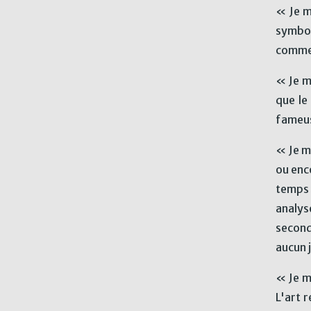
« Je m
symbol
comm
« Je m
que le
fameus
« Je m
ou enc
temps 
analys
second
aucun 
« Je m
L'art r