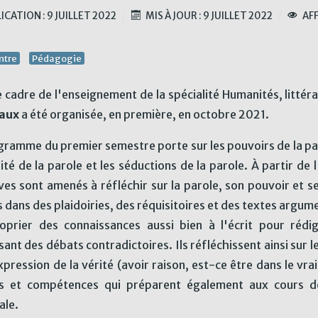
ICATION : 9 JUILLET 2022
MIS À JOUR : 9 JUILLET 2022
AFF
ntre
Pédagogie
e cadre de l'enseignement de la spécialité Humanités, littér
aux
a été organisée, en première, en octobre 2021.
gramme du premier semestre porte sur les pouvoirs de la parol
rité de la parole et les séductions de la parole. À partir de 
èves sont amenés à réfléchir sur la parole, son pouvoir et s
s dans des plaidoiries, des réquisitoires et des textes argum
oprier des connaissances aussi bien à l'écrit pour rédi
sant des débats contradictoires. Ils réfléchissent ainsi sur 
xpression de la vérité (avoir raison, est-ce être dans le vrai
 et compétences qui préparent également aux cours de
ale.