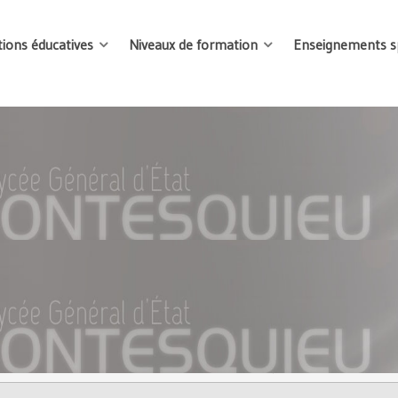
tions éducatives
Niveaux de formation
Enseignements sp
tie au Tribunal - Première spécialité HL