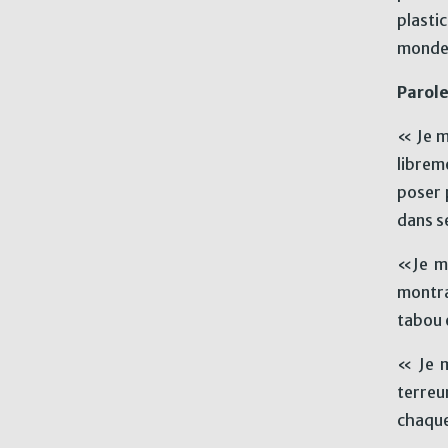
plasti
monde,
Parole
« Je m
librem
poser 
dans s
«Je me
montra
tabou 
« Je m
terreu
chaque 