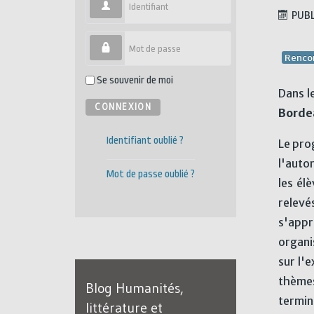
Identifiant
PUBL
Mot de passe
Renco
Se souvenir de moi
Dans l
CONNEXION
Borde
Identifiant oublié ?
Le pro
l'auto
Mot de passe oublié ?
les él
relevé
s'appr
organi
sur l'e
thèmes
Blog Humanités,
termin
littérature et