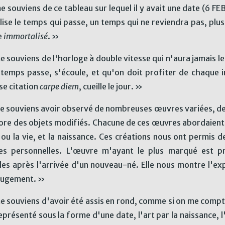
e souviens de ce tableau sur lequel il y avait une date (6 FE
ise le temps qui passe, un temps qui ne reviendra pas, plus
e
immortalisé
. »
e souviens de l'horloge à double vitesse qui n'aura jamais le
 temps passe, s'écoule, et qu'on doit profiter de chaque 
e citation
carpe diem
, cueille le jour. »
e souviens avoir observé de nombreuses œuvres variées, d
ore des objets modifiés. Chacune de ces œuvres abordaient d
ou la vie, et la naissance. Ces créations nous ont permis de
es personnelles. L'œuvre m'ayant le plus marqué est p
es après l'arrivée d'un nouveau-né. Elle nous montre l'ex
jugement. »
e souviens d'avoir été assis en rond, comme si on me comptait
eprésenté sous la forme d'une date, l'art par la naissance, l'a