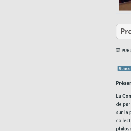
Pro
PUBL
Renco
Présen
La
Con
de par
sur la 
collec
philos